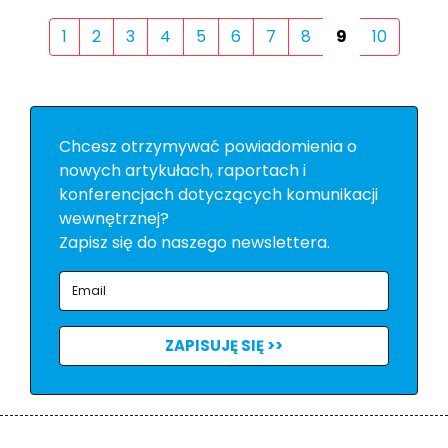
1
2
3
4
5
6
7
8
9
10
Chcesz otrzymywać powiadomienia o
nowych artykułach, raportach i
konferencjach dotyczących komunikacji
wewnętrznej?
Zapisz się do naszego newslettera.
ZAPISUJĘ SIĘ >>