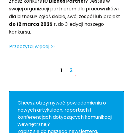
Znasz konkurs
IC Biznes Partner
? Jesteś w
swojej organizacji partnerem dla pracowników i
dla biznesu? Zgłoś siebie, swój zespół lub projekt
do 12 marca 2025 r.
do 3. edycji naszego
konkursu.
Przeczytaj więcej >>
1
2
Chcesz otrzymywać powiadomienia o
nowych artykułach, raportach i
konferencjach dotyczących komunikacji
wewnętrznej?
Zapisz się do naszego newslettera.