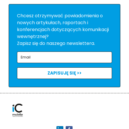
Chcesz otrzymywać powiadomienia o
nowych artykułach, raportach i
konferencjach dotyczących komunikacji
wewnętrznej?
Zapisz się do naszego newslettera.
ZAPISUJĘ SIĘ >>