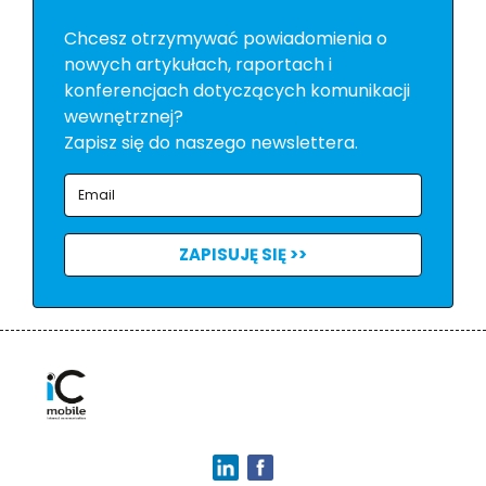
Chcesz otrzymywać powiadomienia o
nowych artykułach, raportach i
konferencjach dotyczących komunikacji
wewnętrznej?
Zapisz się do naszego newslettera.
ZAPISUJĘ SIĘ >>