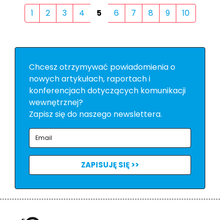
1
2
3
4
5
6
7
8
9
10
Chcesz otrzymywać powiadomienia o
nowych artykułach, raportach i
konferencjach dotyczących komunikacji
wewnętrznej?
Zapisz się do naszego newslettera.
ZAPISUJĘ SIĘ >>