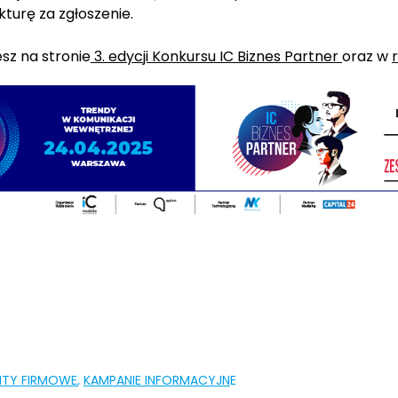
akturę za zgłoszenie.
esz na stronie
3. edycji
Konkursu IC Biznes Partner
oraz w
NTY FIRMOWE
,
KAMPANIE INFORMACYJN
E