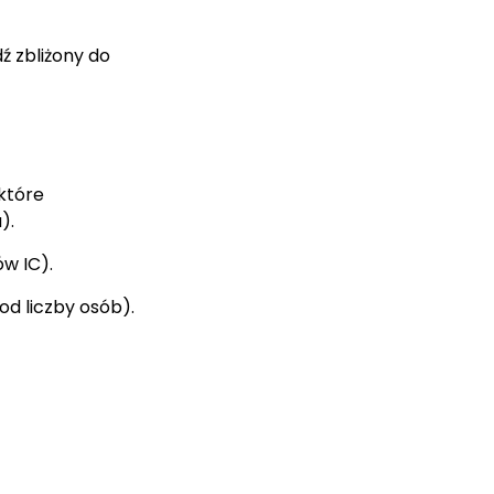
ź zbliżony do
 które
).
w IC).
od liczby osób).