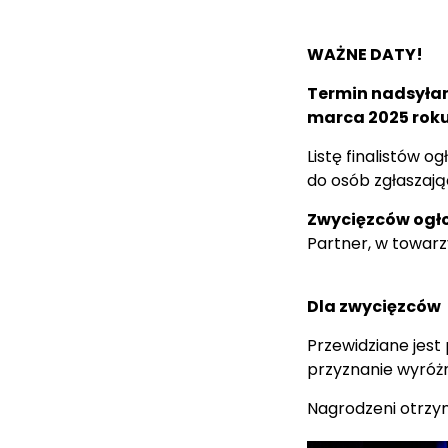
WAŻNE DATY!
Termin nadsyła
marca 2025 rok
Listę finalistów o
do osób zgłaszają
Zwycięzców ogło
Partner, w towarz
Dla zwycięzców
Przewidziane jest 
przyznanie wyróżn
Nagrodzeni otrzym