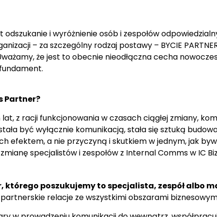
 odszukanie i wyróżnienie osób i zespołów odpowiedzialn
anizacji – za szczególny rodzaj postawy – BYCIE PARTNE
żamy, że jest to obecnie nieodłączna cecha nowoczesn
 fundament.
es Partner?
 lat, z racji funkcjonowania w czasach ciągłej zmiany, ko
ała być wyłącznie komunikacją, stała się sztuką budowani
ich efektem, a nie przyczyną i skutkiem w jednym, jak byw
 zmianę specjalistów i zespołów z Internal Comms w IC Bi
r, którego poszukujemy to specjalista, zespół albo 
 partnerskie relacje ze wszystkimi obszarami biznesowymi
ry w prowadzeniu komunikacji do wewnątrz, współpracują