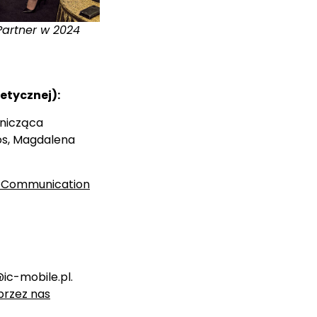
 Partner w 2024
etycznej):
dnicząca
os, Magdalena
al Communication
@ic-mobile.pl.
rzez nas