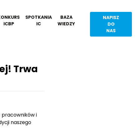
KONKURS
SPOTKANIA
BAZA
NAPISZ
ICBP
IC
WIEDZY
DO
NAS
ej! Trwa
a pracowników i
edycji naszego