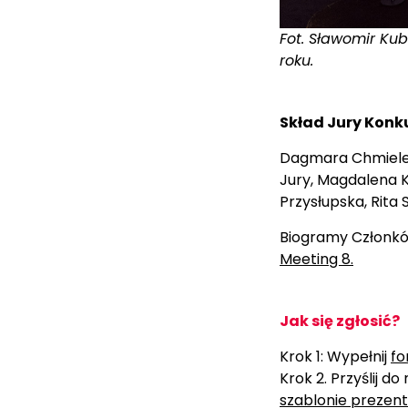
Fot. Sławomir Kub
roku
.
Skład Jury Konku
Dagmara Chmielew
Jury, Magdalena K
Przysłupska, Rita S
Biogramy Członkó
Meeting 8.
Jak się zgłosić?
Krok 1: Wypełnij
fo
Krok 2. Przyślij d
szablonie prezent