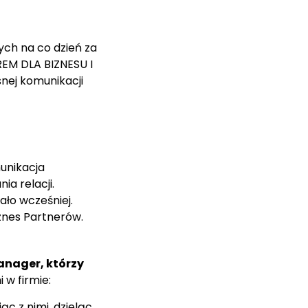
ych na co dzień za
REM DLA BIZNESU I
ej komunikacji
munikacja
a relacji.
ało wcześniej.
znes Partnerów.
manager, którzy
 w firmie:
c z nimi, dzieląc