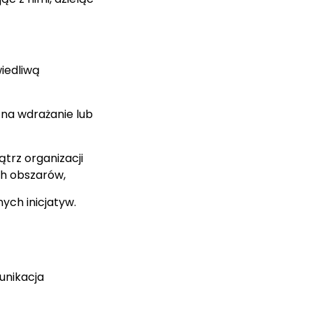
wiedliwą
na wdrażanie lub
trz organizacji
ch obszarów,
ch inicjatyw.
nikacja