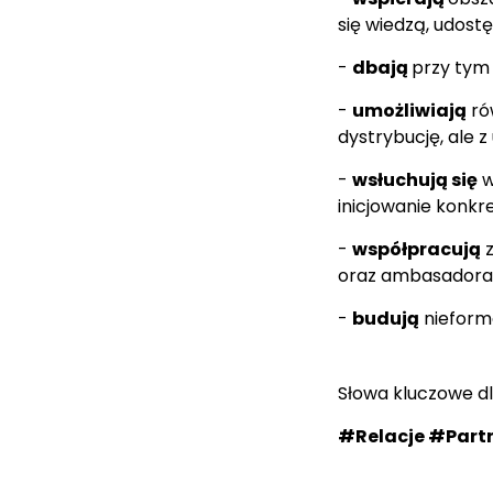
się wiedzą, udost
-
dbają
przy tym
-
umożliwiają
ró
dystrybucję, ale
-
wsłuchują się
w
inicjowanie konkr
-
współpracują
z
oraz ambasadora 
-
budują
nieform
Słowa kluczowe dl
#Relacje
#Part