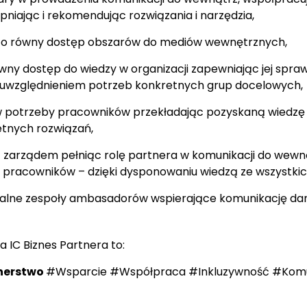
ępniając i rekomendując rozwiązania i narzędzia,
 o równy dostęp obszarów do mediów wewnętrznych,
wny dostęp do wiedzy w organizacji zapewniając jej spra
 z uwzględnieniem potrzeb konkretnych grup docelowych,
 potrzeby pracowników przekładając pozyskaną wiedzę 
etnych rozwiązań,
 zarządem pełniąc rolę partnera w komunikacji do wewną
pracowników – dzięki dysponowaniu wiedzą ze wszystki
alne zespoły ambasadorów wspierające komunikację dany
a IC Biznes Partnera to:
nerstwo
#Wsparcie #Współpraca #Inkluzywność #Komu