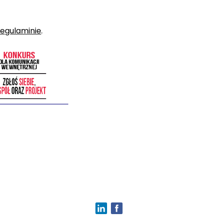
regulaminie
.