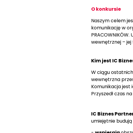
O konkursie
Naszym celem jest
komunikację w org
PRACOWNIKÓW. Uwa
wewnętrznej – jej
Kim jest IC Bizn
W ciągu ostatnich
wewnętrzna przest
Komunikacja jest 
Przyszedł czas na
IC Biznes Partne
umiejętnie budują
-
wspierają
obsza