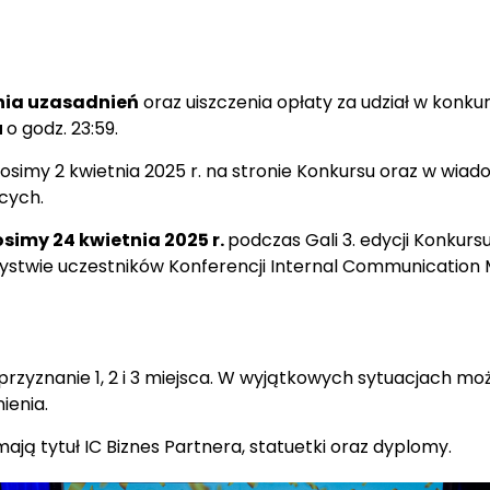
nia uzasadnień
oraz uiszczenia opłaty za udział w konku
u
o godz. 23:59.
głosimy 2 kwietnia 2025 r. na stronie Konkursu oraz w wia
cych.
simy 24 kwietnia 2025 r.
podczas Gali 3. edycji Konkursu
ystwie uczestników Konferencji Internal Communication 
przyznanie 1, 2 i 3 miejsca. W wyjątkowych sytuacjach moż
ienia.
ają tytuł IC Biznes Partnera, statuetki oraz dyplomy.