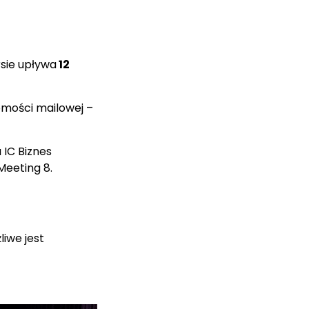
rsie upływa
12
domości mailowej –
 IC Biznes
Meeting 8.
liwe jest