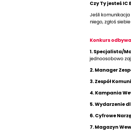
Czy Ty jesteś IC
Jeśli komunikacja
niego, zgłoś siebie
Konkurs odbywa 
1. Specjalista/
jednoosobowo zajm
2. Manager Zes
3. Zespół Komun
4. Kampania Wew
5. Wydarzenie d
6. Cyfrowe Narz
7. Magazyn Wew