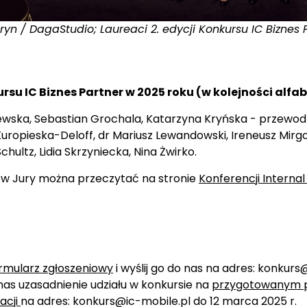
ryn / DagaStudio; Laureaci 2. edycji Konkursu IC Biznes
rsu IC Biznes Partner w 2025 roku (w kolejności alfab
ska, Sebastian Grochala, Katarzyna Kryńska - przewo
uropieska-Deloff, dr Mariusz Lewandowski, Ireneusz Mirg
chultz, Lidia Skrzyniecka, Nina Żwirko.
w Jury można przeczytać na stronie
Konferencji Intern
rmularz zgłoszeniowy
i wyślij go do nas na adres: konkurs
o nas uzasadnienie udziału w konkursie na
przygotowanym p
acji
na adres: konkurs@ic-mobile.pl do 12 marca 2025 r.